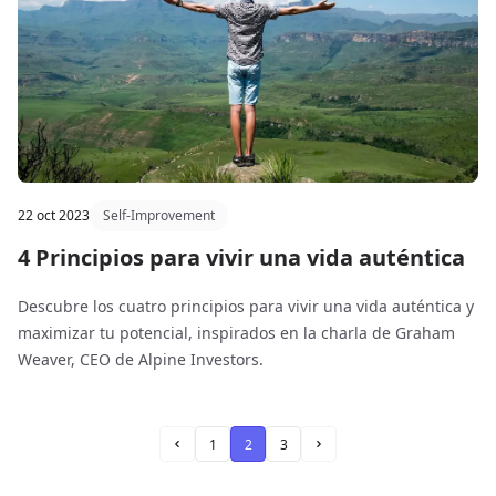
22 oct 2023
Self-Improvement
4 Principios para vivir una vida auténtica
Descubre los cuatro principios para vivir una vida auténtica y
maximizar tu potencial, inspirados en la charla de Graham
Weaver, CEO de Alpine Investors.
1
2
3
Anterior
Siguiente